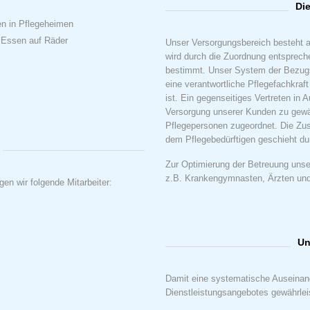
Di
en in Pflegeheimen
r Essen auf Räder
Unser Versorgungsbereich besteht a
wird durch die Zuordnung entsprec
bestimmt. Unser System der Bezugsp
eine verantwortliche Pflegefachkraf
ist. Ein gegenseitiges Vertreten in A
Versorgung unserer Kunden zu gewäh
Pflegepersonen zugeordnet. Die Zus
dem Pflegebedürftigen geschieht d
Zur Optimierung der Betreuung unse
z.B. Krankengymnasten, Ärzten un
en wir folgende Mitarbeiter:
Un
Damit eine systematische Auseinand
Dienstleistungsangebotes gewährleis