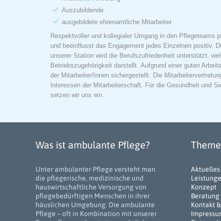
Auszubildende
ausgebildete ehrenamtliche Mitarbeiter
Respektvoller und kollegialer Umgang in den Pflegeteams pr
und beeinflusst das Engagement jedes Einzelnen positiv. D
unserer Station wird die Berufszufriedenheit unterstützt, we
Betriebszugehörigkeit darstellt. Aufgrund einer guten Arbeits
der Mitarbeiter/Innen sichergestellt. Die Mitarbeitervertret
Interessen der Mitarbeiterschaft. Für die Gesundheit und Si
setzen wir uns ein.
Was ist ambulante Pflege?
Themen
Unter ambulanter Pflege versteht man
Aktuelles
die pflegerische, medizinische und
Leistung
hauswirtschaftliche Versorgung von
Konzept
pflegebedürftigen Menschen in ihrer
Beratung
häuslichen Umgebung. Die ambulante
Kontakt &
Pflege – oft in Kombination mit unserer
Impress