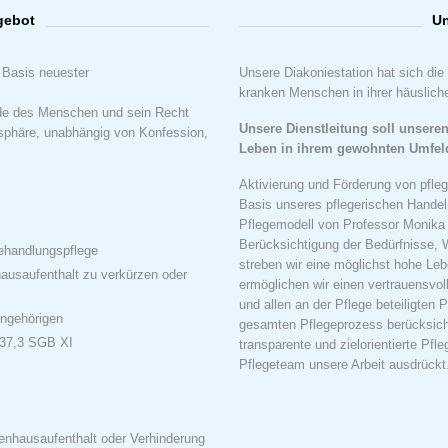
gebot
Un
r Basis neuester
Unsere Diakoniestation hat sich di
kranken Menschen in ihrer häuslic
ürde des Menschen und sein Recht
Unsere Dienstleitung soll unsere
sphäre, unabhängig von Konfession,
Leben in ihrem gewohnten Umfel
Aktivierung und Förderung von pfle
Basis unseres pflegerischen Handel
Pflegemodell von Professor Monika 
Berücksichtigung der Bedürfnisse, 
ehandlungspflege
streben wir eine möglichst hohe Le
ausaufenthalt zu verkürzen oder
ermöglichen wir einen vertrauensvo
und allen an der Pflege beteiligten 
Angehörigen
gesamten Pflegeprozess berücksichti
§37,3 SGB XI
transparente und zielorientierte P
Pflegeteam unsere Arbeit ausdrückt
enhausaufenthalt oder Verhinderung