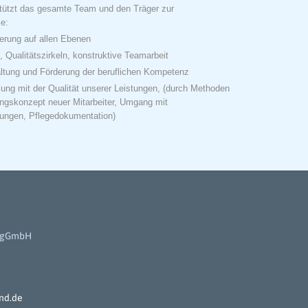
rstützt das gesamte Team und den Träger zur
e:
serung auf allen Ebenen
 Qualitätszirkeln, konstruktive Teamarbeit
altung und Förderung der beruflichen Kompetenz
ng mit der Qualität unserer Leistungen, (durch Methoden
tungskonzept neuer Mitarbeiter, Umgang mit
ungen, Pflegedokumentation)
d gGmbH
nd.de