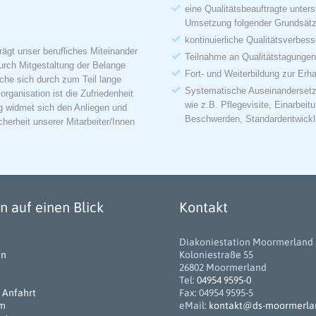
eine Qualitätsbeauftragte unte
Umsetzung folgender Grundsätz
kontinuierliche Qualitätsverbes
ägt unser berufliches Miteinander
Teilnahme an Qualitätstagungen,
urch Mitgestaltung der Belange
Fort- und Weiterbildung zur Erh
lche sich durch zum Teil lange
Systematische Auseinandersetzu
organisation ist die Zufriedenheit
wie z.B. Pflegevisite, Einarbei
ung widmet sich den Anliegen und
Beschwerden, Standardentwickl
cherheit unserer Mitarbeiter/Innen
 auf einen Blick
Kontakt
Diakoniestation Moormerlan
en
Koloniestraße 55
26802 Moormerland
Tel:
04954 9595-0
 Anfahrt
Fax: 04954 9595-5
um
eMail:
kontakt@ds-moormerla